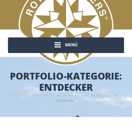
MENÜ
PORTFOLIO-KATEGORIE:
ENTDECKER
Pfadfinder Guntersblum
Portfolio
Alterstufen
Entdecker