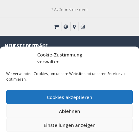
* Außer in den Ferien
NEUESTE BEITRÄGE
Cookie-Zustimmung
Stammfahne
verwalten
10 Jähriges Jubiläum
Wir verwenden Cookies, um unsere Website und unseren Service zu
optimieren.
ZURÜCK ZUR STARTSEITE
Cookies akzeptieren
Karte zum Gelände
Ablehnen
© 2024 Royal Rangers in Guntersblum – Nordhöferstraße 27,
67583 Guntersblum
Einstellungen anzeigen
Impressum
|
Datenschutz
|
Cookie Richtlinien